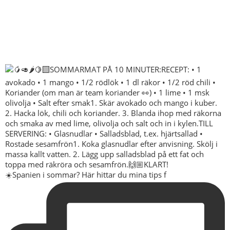
☀️Spanien i sommar? Här hittar du mina tips f