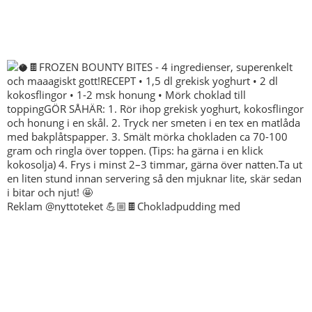
Reklam @nyttoteket 💪🏼🍫Chokladpudding med