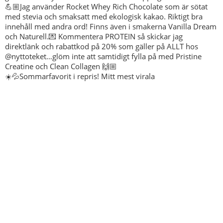
☀️💦Sommarfavorit i repris! Mitt mest virala