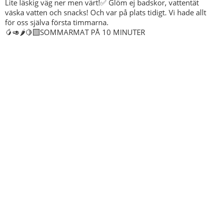
🥭🥑🌶️🍋‍🟩SOMMARMAT PÅ 10 MINUTER