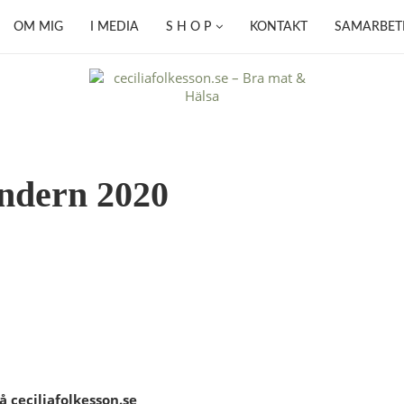
OM MIG
I MEDIA
S H O P
KONTAKT
SAMARBET
endern 2020
å ceciliafolkesson.se