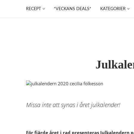
RECEPT
*VECKANS DEALS*
KATEGORIER
Julkal
Missa inte att synas i året julkalender!
För fjärde året i rad presenteras Julkalendern p