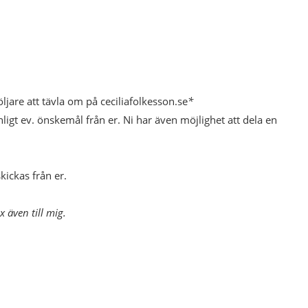
ljare att tävla om på ceciliafolkesson.se
*
igt ev. önskemål från er. Ni har även möjlighet att dela en
kickas från er.
x även till mig.