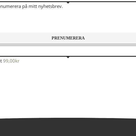
renumerera på mitt nyhetsbrev.
t
99,00
kr