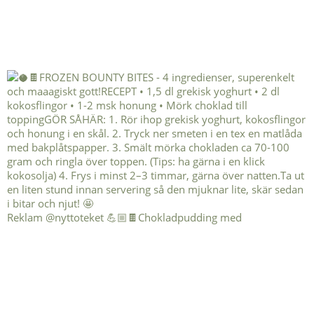
Reklam @nyttoteket 💪🏼🍫Chokladpudding med