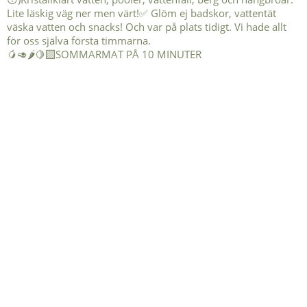
🥭🥑🌶️🍋‍🟩SOMMARMAT PÅ 10 MINUTER