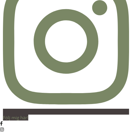
Följ mig här!