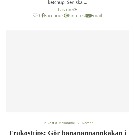
ketchup. Sen ska …
Läs mer
0
Facebook
Pinterest
Email
Frukost & Mellanmål
Recept
Frukosttips: Gör banananpannkakan i