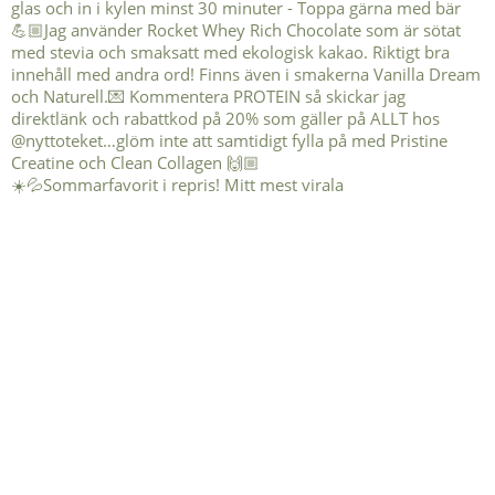
☀️💦Sommarfavorit i repris! Mitt mest virala