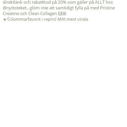
☀️💦Sommarfavorit i repris! Mitt mest virala