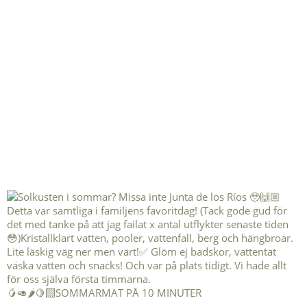
🥭🥑🌶️🍋‍🟩SOMMARMAT PÅ 10 MINUTER