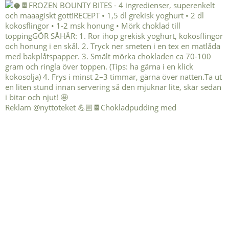
Reklam @nyttoteket 💪🏼🍫Chokladpudding med