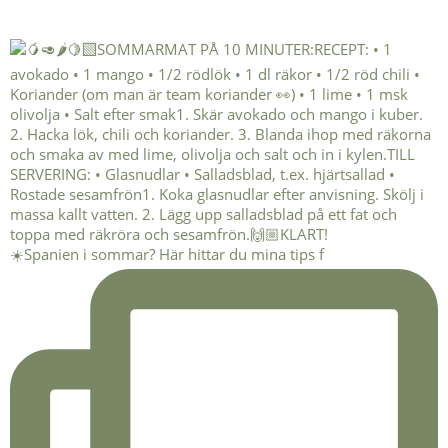
☀️Spanien i sommar? Här hittar du mina tips f