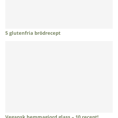
5 glutenfria brödrecept
Vegansk hemmagjord glass – 10 recept!