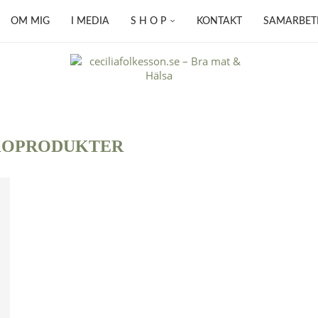
OM MIG
I MEDIA
S H O P
KONTAKT
SAMARBET
KOPRODUKTER